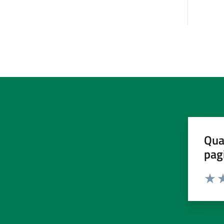
Qua
pag
Valut
Va