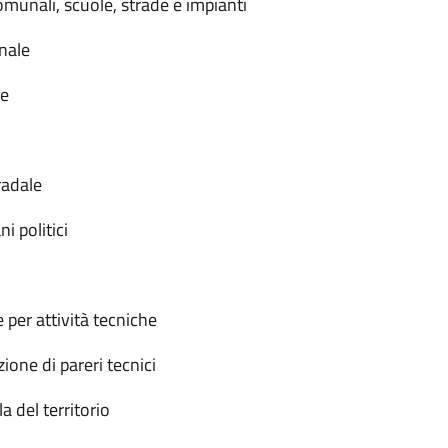
omunali, scuole, strade e impianti
nale
te
radale
i politici
e per attività tecniche
ione di pareri tecnici
a del territorio