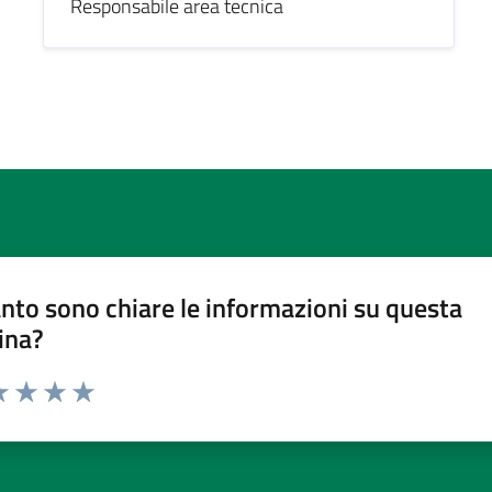
Responsabile area tecnica
nto sono chiare le informazioni su questa
ina?
a 1 stelle su 5
luta 2 stelle su 5
Valuta 3 stelle su 5
Valuta 4 stelle su 5
Valuta 5 stelle su 5