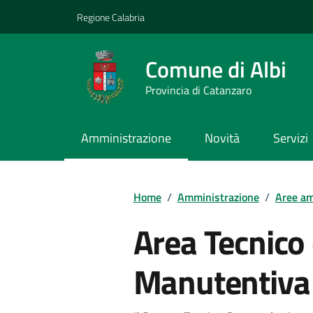
Vai ai contenuti
Vai al footer
Regione Calabria
Comune di Albi
Provincia di Catanzaro
Amministrazione
Novità
Servizi
Home
/
Amministrazione
/
Aree am
Area Tecnico 
Manutentiva