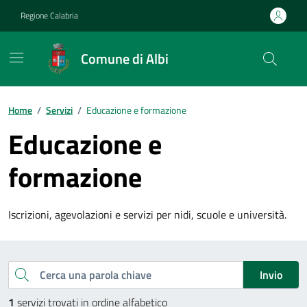
Vai ai contenuti
Vai al footer
Regione Calabria
Comune di Albi
Home
/
Servizi
/
Educazione e formazione
Educazione e
formazione
Iscrizioni, agevolazioni e servizi per nidi, scuole e università.
Esplora tutti i servizi
Cerca una parola chiave
Invio
1
servizi trovati in ordine alfabetico