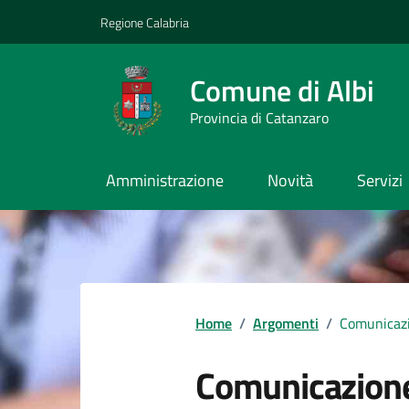
Vai ai contenuti
Vai al footer
Regione Calabria
Comune di Albi
Provincia di Catanzaro
Amministrazione
Novità
Servizi
Home
/
Argomenti
/
Comunicazi
Comunicazione