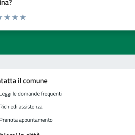
ina?
a 1 stelle su 5
luta 2 stelle su 5
Valuta 3 stelle su 5
Valuta 4 stelle su 5
Valuta 5 stelle su 5
tatta il comune
Leggi le domande frequenti
Richiedi assistenza
Prenota appuntamento