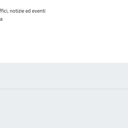
'argomento
ici, notizie ed eventi
ca