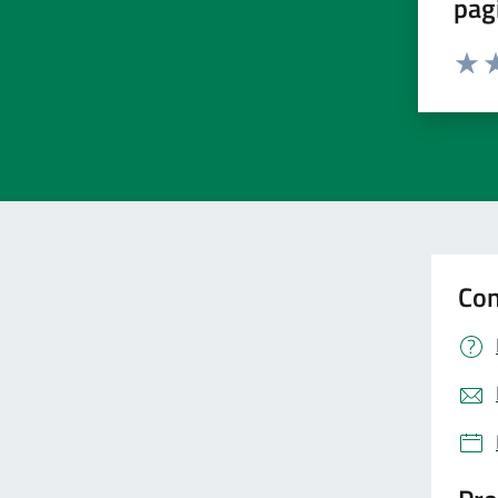
pag
Valut
Va
Con