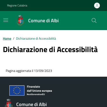
Vai ai contenuti
Vai al footer
Regione Calabria
Comune di Albi
Home
/
Dichiarazione di Accessibilità
Dichiarazione di Accessibilità
Pagina aggiornata il 13/09/2023
Comune di Albi