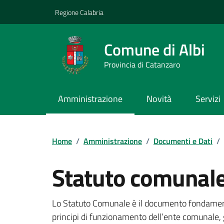
Vai ai contenuti
Vai al footer
Regione Calabria
Comune di Albi
Provincia di Catanzaro
Amministrazione
Novità
Servizi
Home
/
Amministrazione
/
Documenti e Dati
/
Statuto comunal
Dettagli del documento
Lo Statuto Comunale è il documento fondamental
principi di funzionamento dell’ente comunale, ga