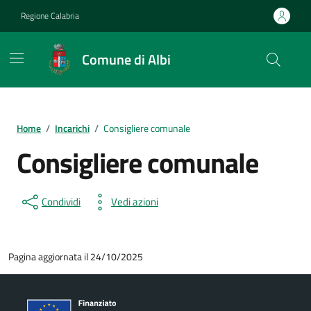
Vai ai contenuti
Vai al footer
Regione Calabria
Comune di Albi
Home
/
Incarichi
/
Consigliere comunale
Consigliere comunale
Condividi
Vedi azioni
Pagina aggiornata il 24/10/2025