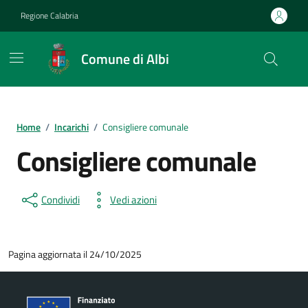
Vai ai contenuti
Vai al footer
Regione Calabria
Comune di Albi
Home
/
Incarichi
/
Consigliere comunale
Consigliere comunale
Condividi
Vedi azioni
Pagina aggiornata il 24/10/2025