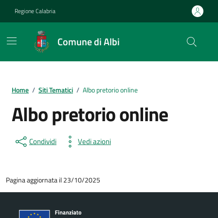
Vai ai contenuti
Vai al footer
Regione Calabria
Comune di Albi
Home
/
Siti Tematici
/
Albo pretorio online
Albo pretorio online
Condividi
Vedi azioni
Pagina aggiornata il 23/10/2025